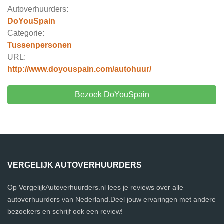
Autoverhuurders:
DoYouSpain
Categorie:
Tussenpersonen
URL:
http://www.doyouspain.com/autohuur/
Bezoek DoYouSpain
VERGELIJK AUTOVERHUURDERS
Op VergelijkAutoverhuurders.nl lees je reviews over alle
autoverhuurders van Nederland.Deel jouw ervaringen met andere
bezoekers en schrijf ook een review!