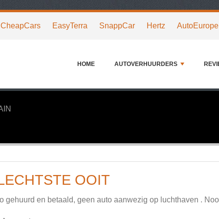
CheapCars
EasyTerra
SnappCar
Hertz
AutoEurope
HOME
AUTOVERHUURDERS
REV
AIN
LECHTSTE OOIT
o gehuurd en betaald, geen auto aanwezig op luchthaven . Nooi