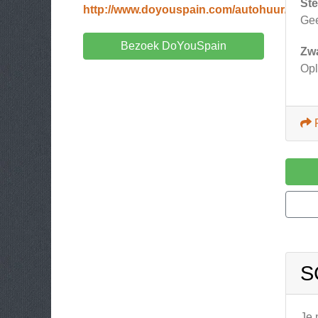
Ste
http://www.doyouspain.com/autohuur/
Ge
Bezoek DoYouSpain
Zw
Opl
S
Je