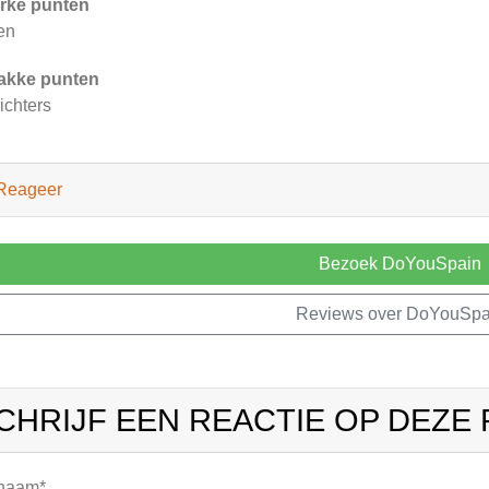
rke punten
en
akke punten
ichters
Reageer
Bezoek DoYouSpain
Reviews over DoYouSpa
CHRIJF EEN REACTIE OP DEZE
 naam*