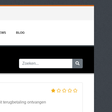
IEWS
BLOG
t terugbetaling ontvangen