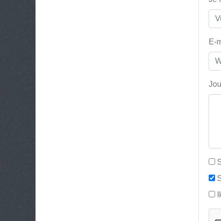
E-m
Jou
S
S
I