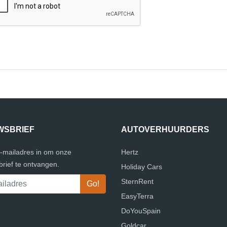
WSBRIEF
AUTOVERHUURDERS
e-mailadres in om onze
Hertz
rief te ontvangen.
Holiday Cars
SternRent
EasyTerra
DoYouSpain
Goldcar