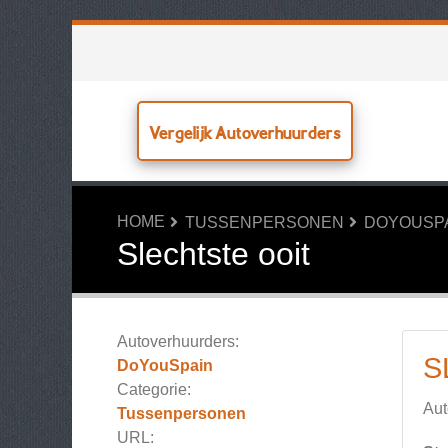
Vergelijk Autoverhuurders
HOME
TUSSENPERSONEN
DOYOUSP
Slechtste ooit
Autoverhuurders:
S
DoYouSpain
Categorie:
Aut
Tussenpersonen
URL: